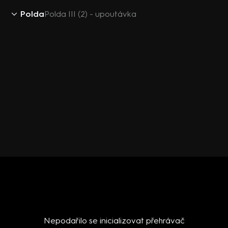
Polda
Polda III (2) - upoutávka
Nepodařilo se inicializovat přehrávač