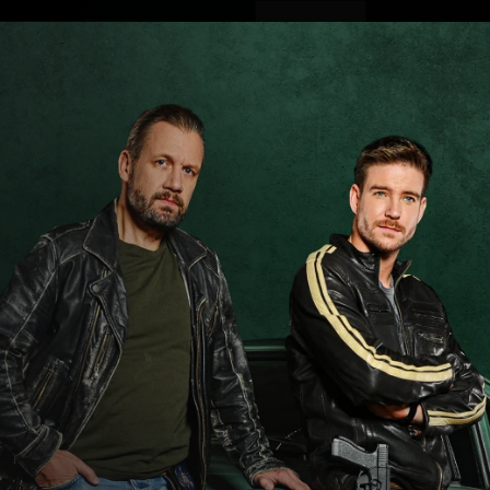
ovinky
Živě
TV program
Operátoři