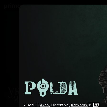
prima+
Seriály
Filmy
Děti
Zprávy
N
Polda
6 sérií
ČR
Akční
,
Detektivní
,
Kriminální
PP