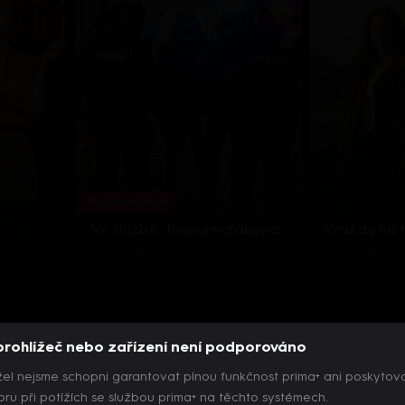
Každou středu
Ve službě: Jménem zákona
Vraždy na
3 epizody
8 epizod
prohlížeč nebo zařízení není podporováno
el nejsme schopni garantovat plnou funkčnost prima+ ani poskytov
ru při potížích se službou prima+ na těchto systémech.