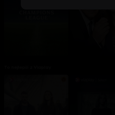
To nejlepší z Viaplay