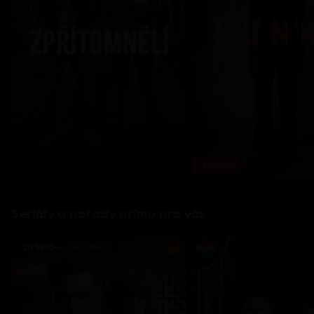
Novinka
Seriály a pořady přímo pro vás