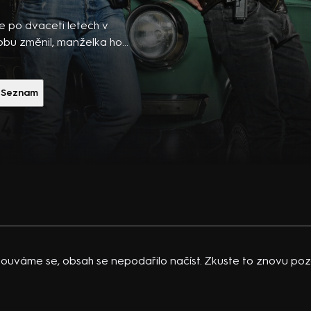
ibsons,
 po
se po dvaceti letech v
 temná
dobu změnil, manželka ho
k je teď jeho nadřízeným.
vající
ojí u psychotestů? A
 K.
tivní seriál (2016). Hrají
Seznam
acklinová
á, E. Maximova, J.
ouváme se, obsah se nepodařilo načíst. Zkuste to znovu pozd