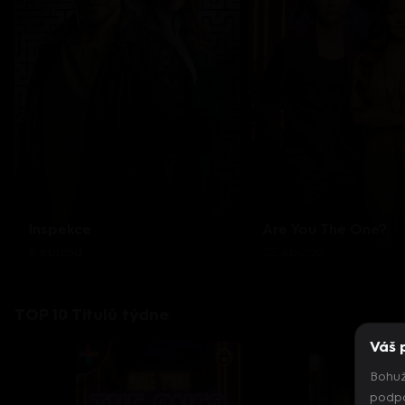
Inspekce
Are You The One?
8 epizod
32 epizod
TOP 10 Titulů týdne
Váš 
Bohuž
podpo