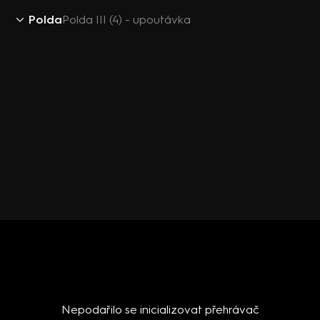
Polda
Polda III (4) - upoutávka
Nepodařilo se inicializovat přehrávač