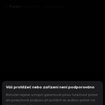
Polda
Polda IV (4) - upoutávka
Váš prohlížeč nebo zařízení není podporováno
Bohužel nejsme schopni garantovat plnou funkčnost prima+
ani poskytovat podporu při potížích se službou prima+ na
Nepodařilo se inicializovat přehrávač