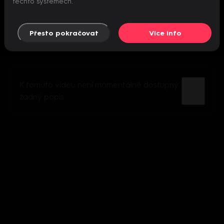
těchto systémech.
Přesto pokračovat
Více info
K tomuto videu není momentálně dostupný
žádný popis.