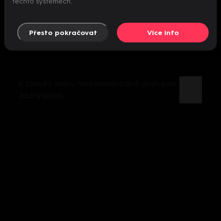
těchto systémech.
Přesto pokračovat
Více info
K tomuto videu není momentálně dostupný
žádný popis.