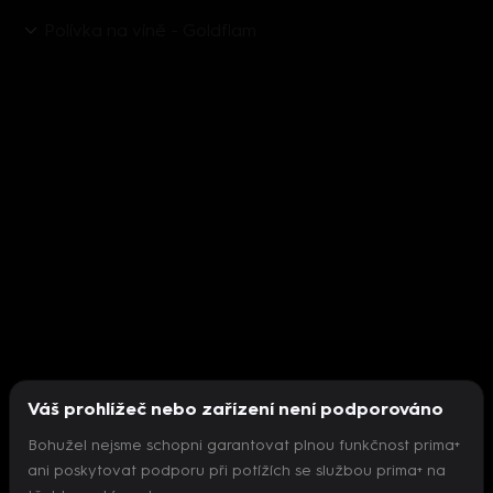
Polívka na víně - Goldflam
Váš prohlížeč nebo zařízení není podporováno
Bohužel nejsme schopni garantovat plnou funkčnost prima+
ani poskytovat podporu při potížích se službou prima+ na
Nepodařilo se inicializovat přehrávač