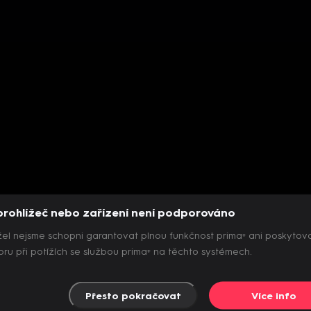
prohlížeč nebo zařízení není podporováno
el nejsme schopni garantovat plnou funkčnost prima+ ani poskytov
ru při potížích se službou prima+ na těchto systémech.
Přesto pokračovat
Více info