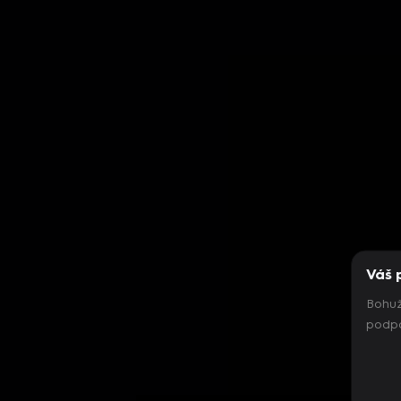
Váš 
Bohuž
podpo