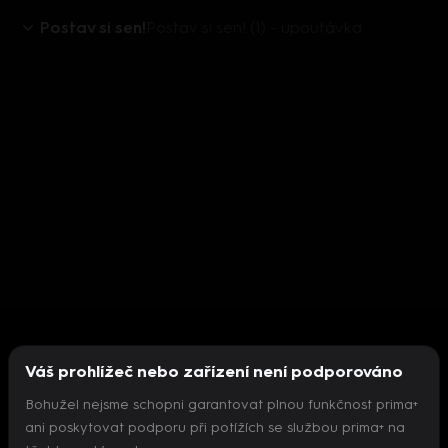
Postav si sen!
Postav si sen! (1) - upoutávka
Váš prohlížeč nebo zařízení není podporováno
Bohužel nejsme schopni garantovat plnou funkčnost prima+
ani poskytovat podporu při potížích se službou prima+ na
Nepodařilo se inicializovat přehrávač