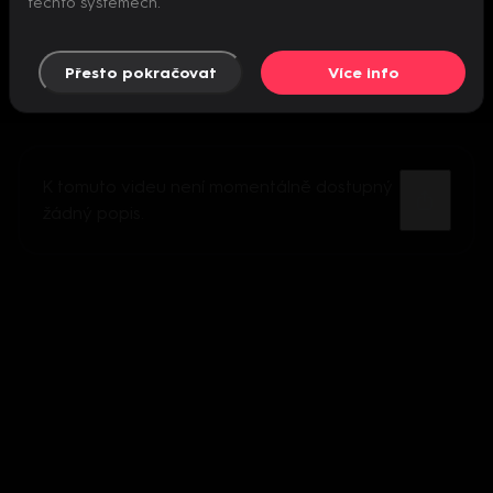
těchto systémech.
Přesto pokračovat
Více info
K tomuto videu není momentálně dostupný
žádný popis.