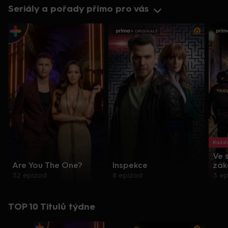
Seriály a pořady přímo pro vás
Každo
Ve 
Are You The One?
Inspekce
zák
32 epizod
8 epizod
3 e
TOP 10 Titulů týdne