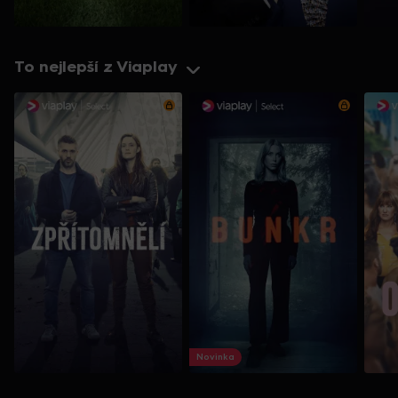
To nejlepší z Viaplay
Novinka