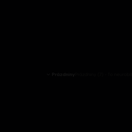
Prázdniny
Prázdniny (7) - To neurobí