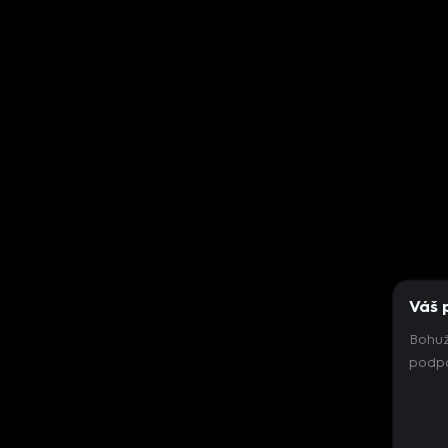
Váš 
Bohuž
podpo