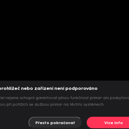
prohlížeč nebo zařízení není podporováno
el nejsme schopni garantovat plnou funkčnost prima+ ani poskytov
ru při potížích se službou prima+ na těchto systémech.
Přesto pokračovat
Více info