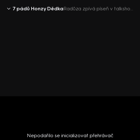
7 pádů Honzy Dědka
Radůza zpívá píseň v talkshow 7 pádů Honzy Dědka
Nepodařilo se inicializovat přehrávač