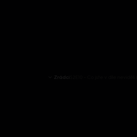
Zrádci
S2E10 - Co jste v díle neviděli 