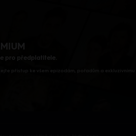
REMIUM
 pro předplatitele.
skejte přístup ke všem epizodám, pořadům a exkluzivním