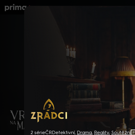
prima+
Seriály
Filmy
Děti
Zprávy
N
Zrádci
2 série
ČR
Detektivní
,
Drama
,
Reality
,
Soutěžní
P