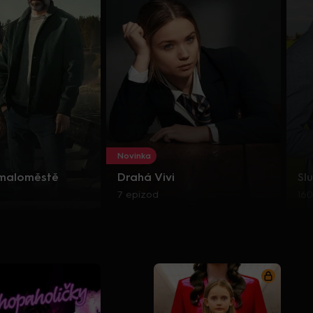
Novinka
 maloměstě
Drahá Vivi
Sl
7 epizod
160