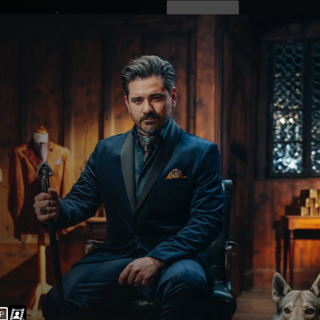
ovinky
Živě
TV program
Operátoři
P