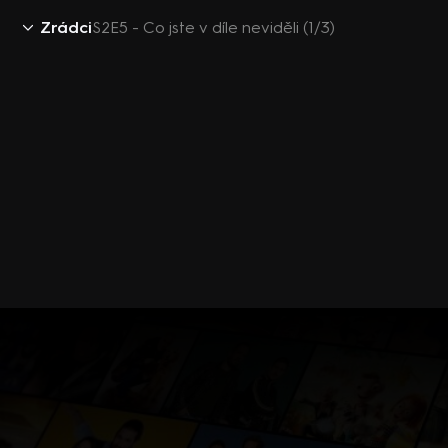
Zrádci
S2E5 - Co jste v díle neviděli (1/3)