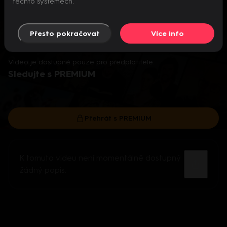
těchto systémech.
Přesto pokračovat
Více info
Video je dostupné pouze pro předplatitele.
Sledujte s PREMIUM
Přehrát s PREMIUM
K tomuto videu není momentálně dostupný
žádný popis.