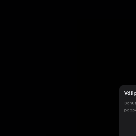
Váš 
Bohuž
podpo