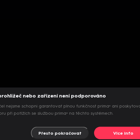
prohlížeč nebo zařízení není podporováno
el nejsme schopni garantovat plnou funkčnost prima+ ani poskytov
ru při potížích se službou prima+ na těchto systémech.
Přesto pokračovat
Více info