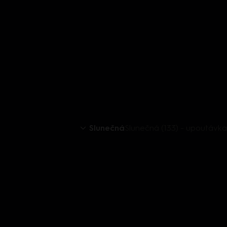
Slunečná
Slunečná (133) - upoutávka