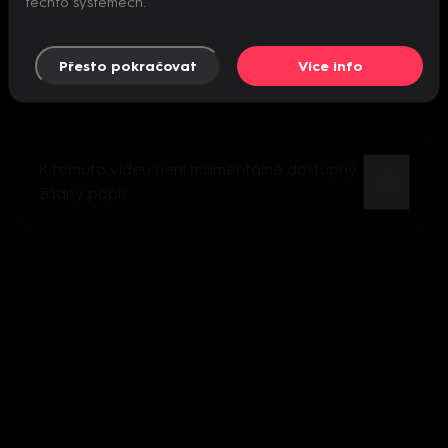
těchto systémech.
Přesto pokračovat
Více info
K tomuto videu není momentálně dostupný
žádný popis.