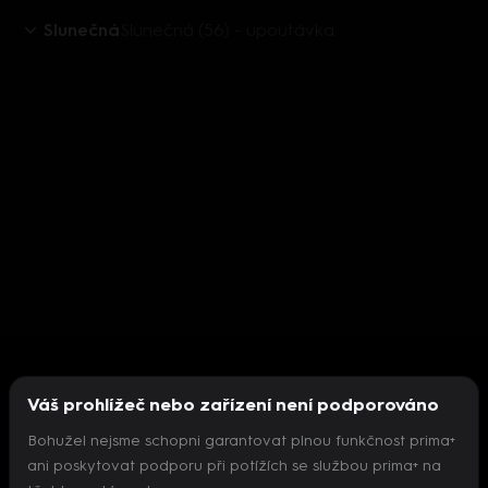
Slunečná
Slunečná (56) - upoutávka
Váš prohlížeč nebo zařízení není podporováno
Bohužel nejsme schopni garantovat plnou funkčnost prima+
ani poskytovat podporu při potížích se službou prima+ na
Nepodařilo se inicializovat přehrávač