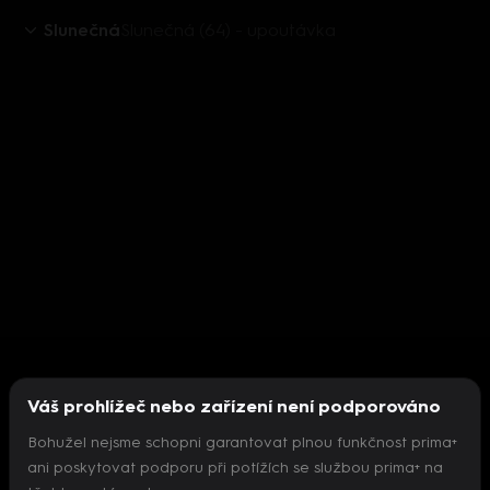
Slunečná
Slunečná (64) - upoutávka
Váš prohlížeč nebo zařízení není podporováno
Bohužel nejsme schopni garantovat plnou funkčnost prima+
ani poskytovat podporu při potížích se službou prima+ na
Nepodařilo se inicializovat přehrávač