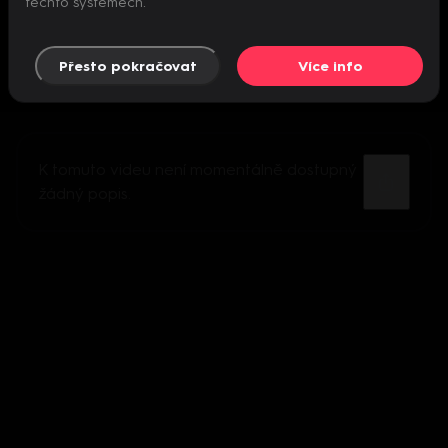
těchto systémech.
Přesto pokračovat
Více info
K tomuto videu není momentálně dostupný
žádný popis.