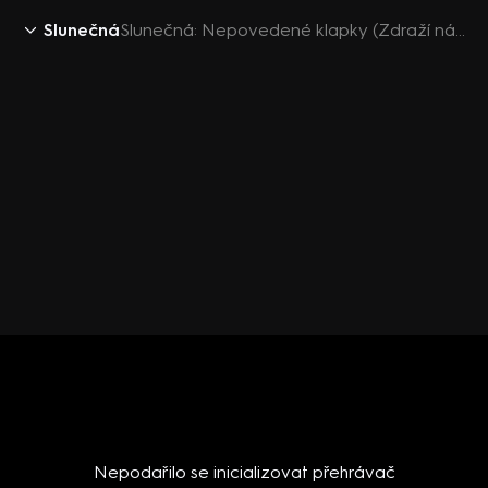
Slunečná
Slunečná: Nepovedené klapky (Zdraží nám rum)
Nepodařilo se inicializovat přehrávač