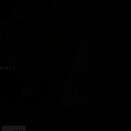
prima