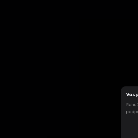
Váš 
Bohuž
podpo