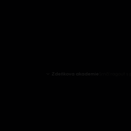
Zdeňkova akademie
Srnčí ragout s