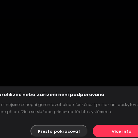
prohlížeč nebo zařízení není podporováno
el nejsme schopni garantovat plnou funkčnost prima+ ani poskytov
ru při potížích se službou prima+ na těchto systémech.
Přesto pokračovat
Více info