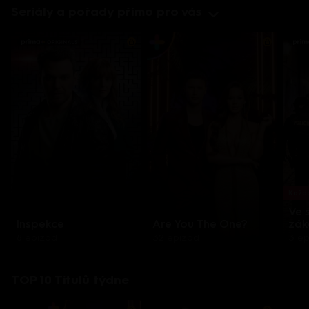
Seriály a pořady přímo pro vás
Každo
Ve 
Inspekce
Are You The One?
zák
8 epizod
32 epizod
3 e
TOP 10 Titulů týdne