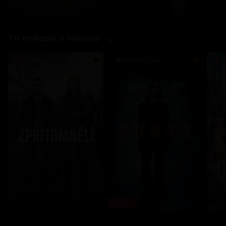
To nejlepší z Viaplay
Novinka