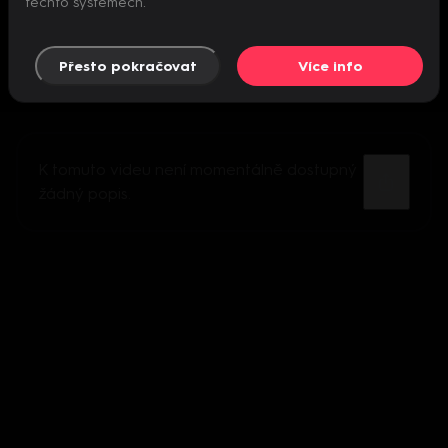
těchto systémech.
Přesto pokračovat
Více info
K tomuto videu není momentálně dostupný
žádný popis.