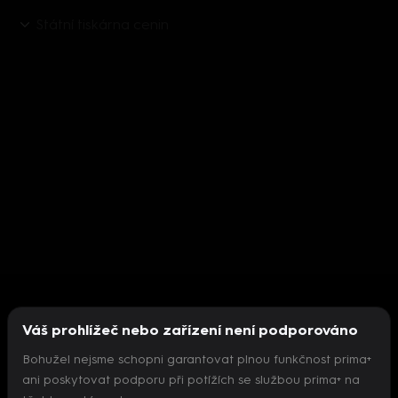
Státní tiskárna cenin
Váš prohlížeč nebo zařízení není podporováno
Bohužel nejsme schopni garantovat plnou funkčnost prima+
ani poskytovat podporu při potížích se službou prima+ na
Nepodařilo se inicializovat přehrávač