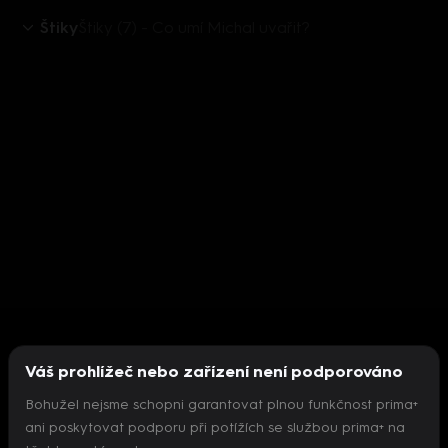
Štiky
Štiky (7) - Co umí Michal uvařit?
Váš prohlížeč nebo zařízení není podporováno
Bohužel nejsme schopni garantovat plnou funkčnost prima+
ani poskytovat podporu při potížích se službou prima+ na
Nepodařilo se inicializovat přehrávač