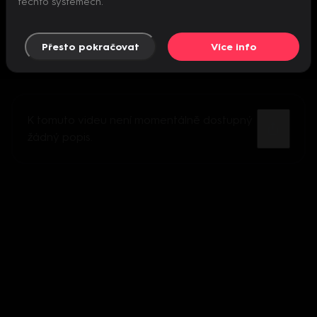
těchto systémech.
Přesto pokračovat
Více info
K tomuto videu není momentálně dostupný
žádný popis.