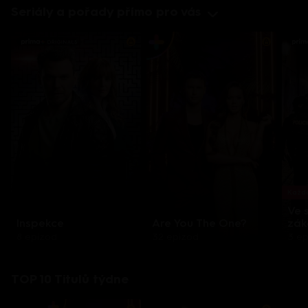
Seriály a pořady přímo pro vás
Každo
Ve 
Inspekce
Are You The One?
zák
8 epizod
32 epizod
3 e
TOP 10 Titulů týdne