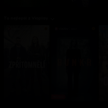
To nejlepší z Viaplay
Novinka