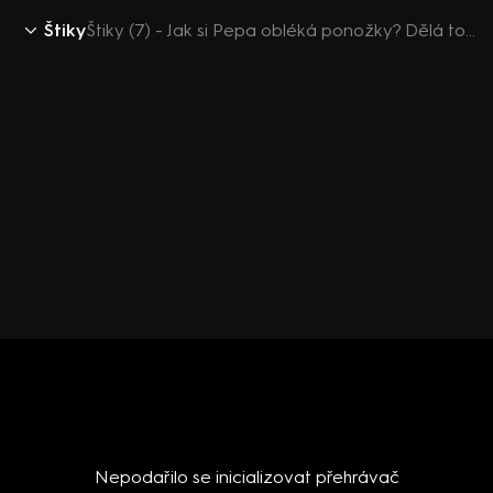
Štiky
Štiky (7) - Jak si Pepa obléká ponožky? Dělá to za něj Ornella
Nepodařilo se inicializovat přehrávač