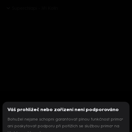
Superchlapi - Jiří Kolín
Váš prohlížeč nebo zařízení není podporováno
Bohužel nejsme schopni garantovat plnou funkčnost prima+
ani poskytovat podporu při potížích se službou prima+ na
Nepodařilo se inicializovat přehrávač