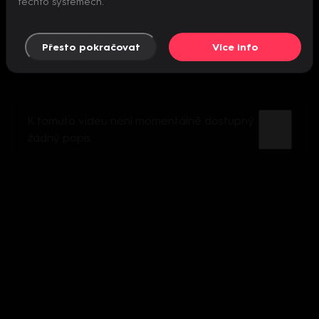
těchto systémech.
Přesto pokračovat
Více info
K tomuto videu není momentálně dostupný
žádný popis.