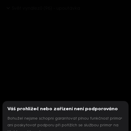
Svět vynálezů (96) - upoutávka
Váš prohlížeč nebo zařízení není podporováno
Bohužel nejsme schopni garantovat plnou funkčnost prima+
ani poskytovat podporu při potížích se službou prima+ na
Nepodařilo se inicializovat přehrávač