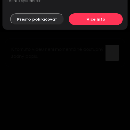
těchto systémech.
Přesto pokračovat
Více info
K tomuto videu není momentálně dostupný
žádný popis.