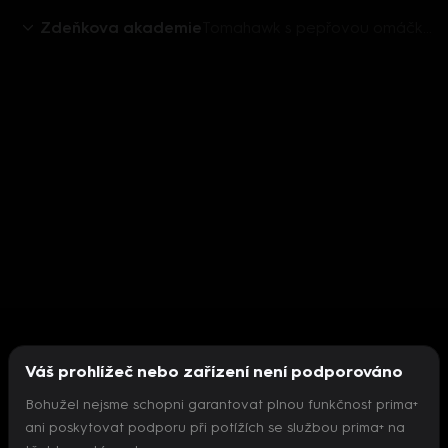
Zdeňkova akademie
Tomahawk s pepřovou omáčkou a chřestem
Váš prohlížeč nebo zařízení není podporováno
Bohužel nejsme schopni garantovat plnou funkčnost prima+
ani poskytovat podporu při potížích se službou prima+ na
Nepodařilo se inicializovat přehrávač