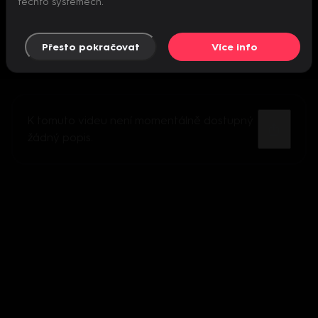
těchto systémech.
Přesto pokračovat
Více info
K tomuto videu není momentálně dostupný
žádný popis.