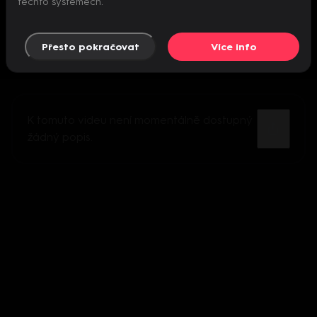
těchto systémech.
Přesto pokračovat
Více info
K tomuto videu není momentálně dostupný
žádný popis.