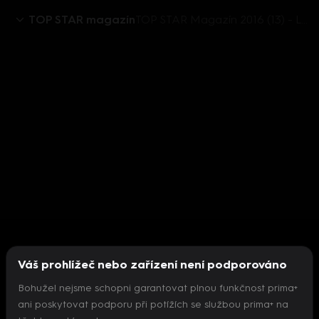
TOP STAR magazín
TOP STAR Magazín 2016 (13) - Laďka Něrgešová
Váš prohlížeč nebo zařízení není podporováno
Bohužel nejsme schopni garantovat plnou funkčnost prima+
ani poskytovat podporu při potížích se službou prima+ na
Nepodařilo se inicializovat přehrávač