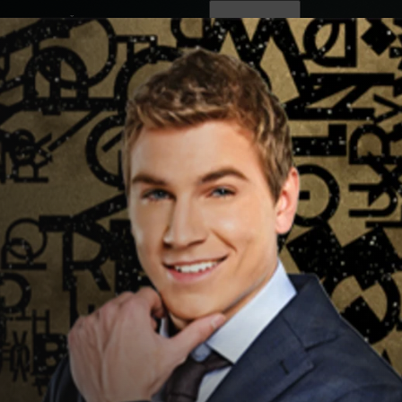
ovinky
Živě
TV program
Operátoři