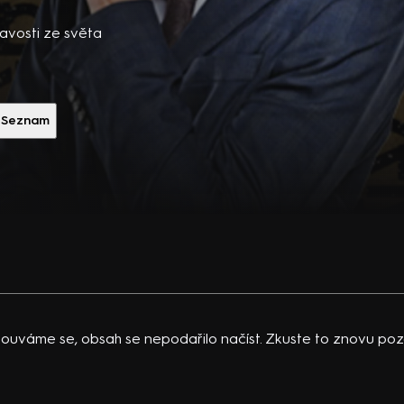
íří do
pěšné
avosti ze světa
íl od
zhled,
logii i
Seznam
etká v
žít a
Každému
em určen
em
 finále
í odměna,
ouváme se, obsah se nepodařilo načíst. Zkuste to znovu pozd