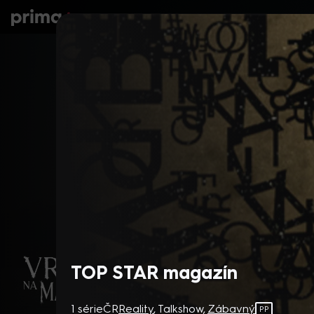
prima+
Seriály
Filmy
Děti
Zprávy
N
TOP STAR magazín
1 série
ČR
Reality
,
Talkshow
,
Zábavný
PP