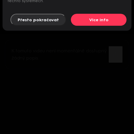
těchto systémech.
Přesto pokračovat
Více info
K tomuto videu není momentálně dostupný
žádný popis.