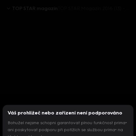
TOP STAR magazín
TOP STAR Magazín 2016 (13) - Večírek - Ohnivý kuře
Váš prohlížeč nebo zařízení není podporováno
Bohužel nejsme schopni garantovat plnou funkčnost prima+
ani poskytovat podporu při potížích se službou prima+ na
Nepodařilo se inicializovat přehrávač