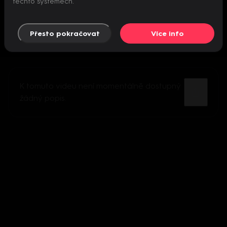
těchto systémech.
Přesto pokračovat
Více info
K tomuto videu není momentálně dostupný
žádný popis.