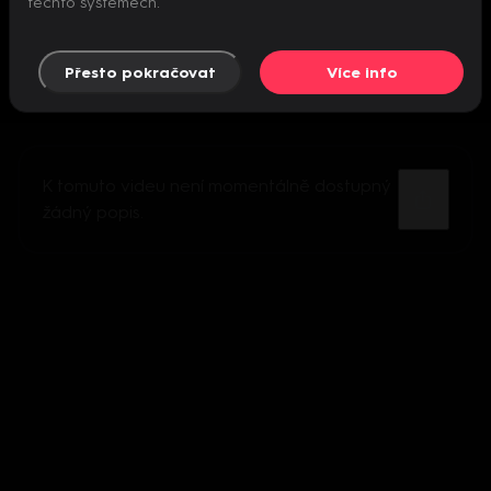
těchto systémech.
Přesto pokračovat
Více info
K tomuto videu není momentálně dostupný
žádný popis.