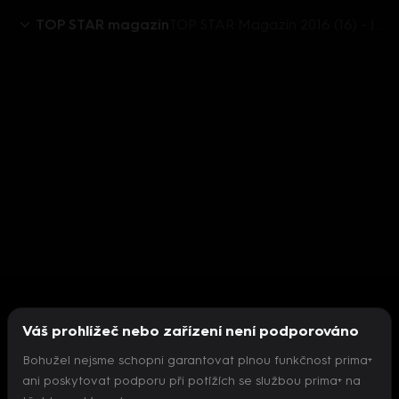
TOP STAR magazín
TOP STAR Magazín 2016 (16) - Jágrovy ženy
Váš prohlížeč nebo zařízení není podporováno
Bohužel nejsme schopni garantovat plnou funkčnost prima+
ani poskytovat podporu při potížích se službou prima+ na
Nepodařilo se inicializovat přehrávač