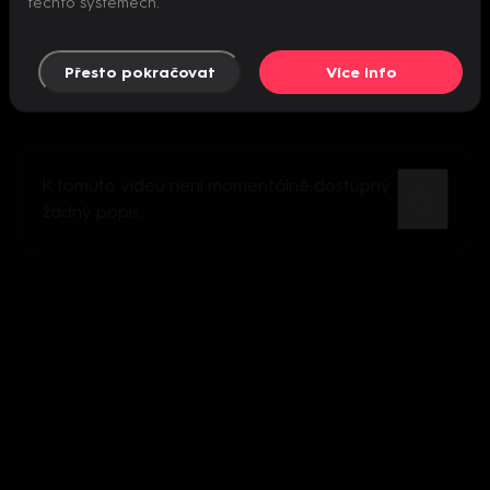
těchto systémech.
Přesto pokračovat
Více info
K tomuto videu není momentálně dostupný
žádný popis.