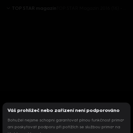
TOP STAR magazín
TOP STAR Magazín 2016 (16) - Lenka Dusilová
Váš prohlížeč nebo zařízení není podporováno
Bohužel nejsme schopni garantovat plnou funkčnost prima+
ani poskytovat podporu při potížích se službou prima+ na
Nepodařilo se inicializovat přehrávač