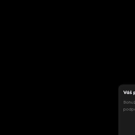
Váš 
Bohuž
podpo