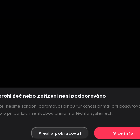
prohlížeč nebo zařízení není podporováno
el nejsme schopni garantovat plnou funkčnost prima+ ani poskytov
ru při potížích se službou prima+ na těchto systémech.
Přesto pokračovat
Více info