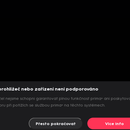
prohlížeč nebo zařízení není podporováno
el nejsme schopni garantovat plnou funkčnost prima+ ani poskytov
ru při potížích se službou prima+ na těchto systémech.
Přesto pokračovat
Více info