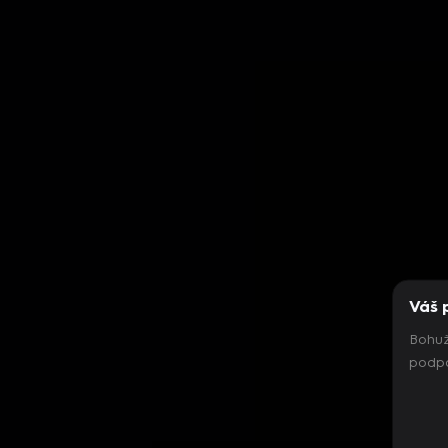
Váš 
Bohuž
podpo