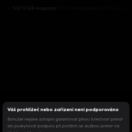
TOP STAR magazín
TOP STAR magazín 2017 (14) - upoutávka
Váš prohlížeč nebo zařízení není podporováno
Bohužel nejsme schopni garantovat plnou funkčnost prima+
ani poskytovat podporu při potížích se službou prima+ na
Nepodařilo se inicializovat přehrávač