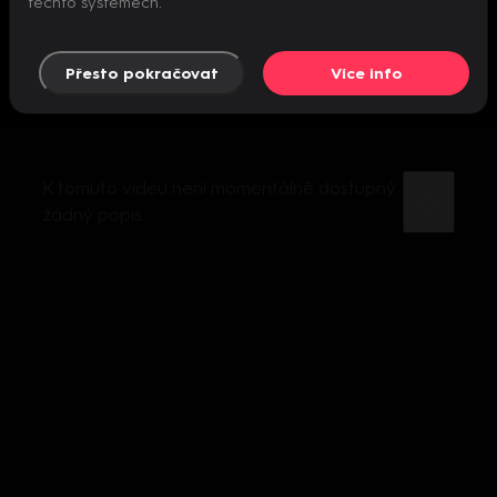
těchto systémech.
Přesto pokračovat
Více info
K tomuto videu není momentálně dostupný
žádný popis.