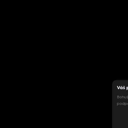
Váš 
Bohuž
podpo