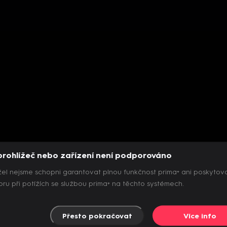
prohlížeč nebo zařízení není podporováno
el nejsme schopni garantovat plnou funkčnost prima+ ani poskytov
ru při potížích se službou prima+ na těchto systémech.
Přesto pokračovat
Více info