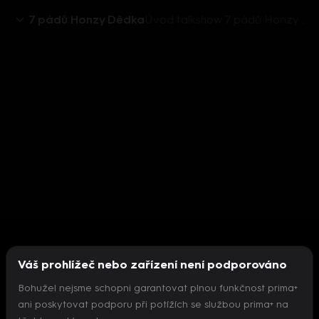
7 pádů Honzy Dědka
Úvod talkshow 7 pádů Honzy Dědka
Váš prohlížeč nebo zařízení není podporováno
Bohužel nejsme schopni garantovat plnou funkčnost prima+
ani poskytovat podporu při potížích se službou prima+ na
Nepodařilo se inicializovat přehrávač