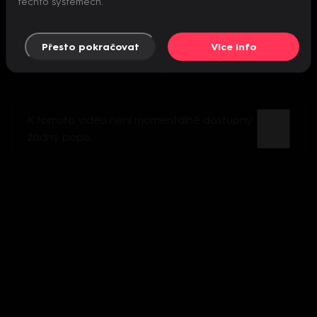
těchto systémech.
Přesto pokračovat
Více info
K tomuto videu není momentálně dostupný
žádný popis.