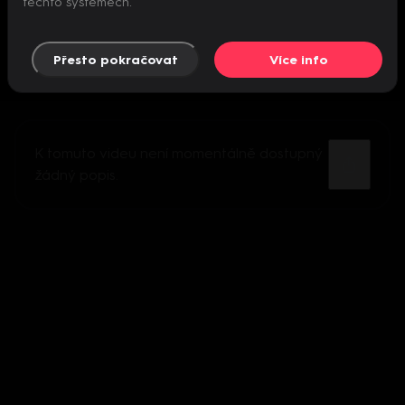
těchto systémech.
Přesto pokračovat
Více info
K tomuto videu není momentálně dostupný
žádný popis.