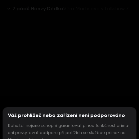
7 pádů Honzy Dědka
Věra Martinová v talkshow 7 pádů Honzy Dědka
Váš prohlížeč nebo zařízení není podporováno
Bohužel nejsme schopni garantovat plnou funkčnost prima+
ani poskytovat podporu při potížích se službou prima+ na
Nepodařilo se inicializovat přehrávač