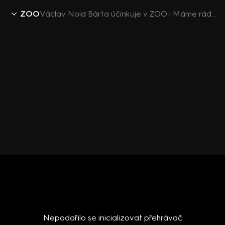
ZOO
Václav Noid Bárta účinkuje v ZOO i Máme rádi Česko
Nepodařilo se inicializovat přehrávač