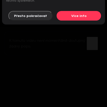
těchto systémech.
Přesto pokračovat
Více info
K tomuto videu není momentálně dostupný
žádný popis.