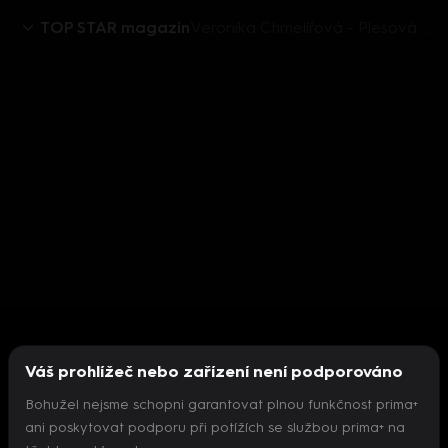
TOP STAR magazín
Veronika Chmelířová - Plesová sezóna
Váš prohlížeč nebo zařízení není podporováno
Bohužel nejsme schopni garantovat plnou funkčnost prima+
ani poskytovat podporu při potížích se službou prima+ na
Nepodařilo se inicializovat přehrávač