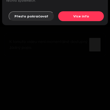
těchto systémech.
Přesto pokračovat
Více info
K tomuto videu není momentálně dostupný
žádný popis.