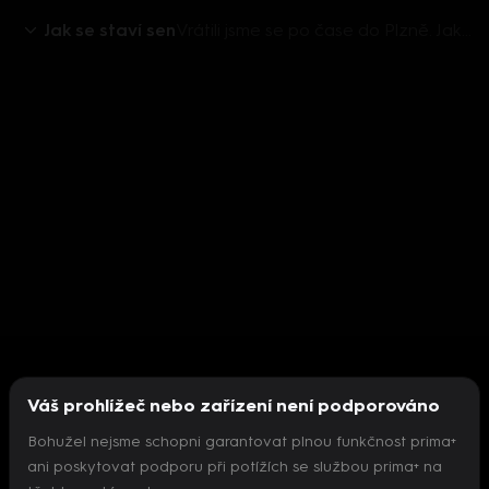
Jak se staví sen
Vrátili jsme se po čase do Plzně. Jak se bydlí paní Vendule, jejímu příteli a malé Markétce, v předělané chatce?
Váš prohlížeč nebo zařízení není podporováno
Bohužel nejsme schopni garantovat plnou funkčnost prima+
ani poskytovat podporu při potížích se službou prima+ na
Nepodařilo se inicializovat přehrávač