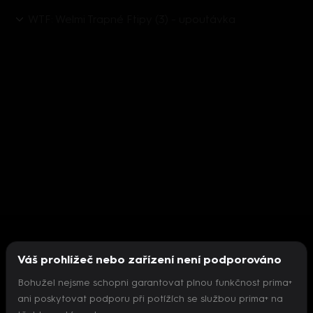
WTF: Welmi Trapné Ftipy (3) - upoutávka
Váš prohlížeč nebo zařízení není podporováno
Bohužel nejsme schopni garantovat plnou funkčnost prima+
ani poskytovat podporu při potížích se službou prima+ na
Nepodařilo se inicializovat přehrávač