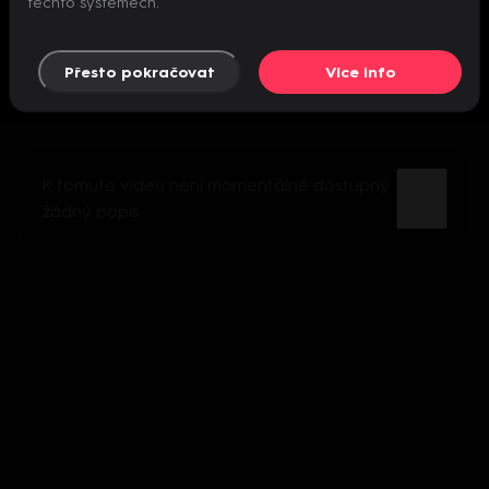
těchto systémech.
Přesto pokračovat
Více info
K tomuto videu není momentálně dostupný
žádný popis.