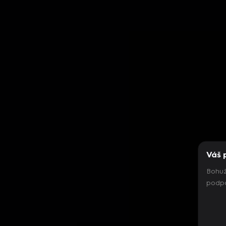
Váš 
Bohuž
podpo