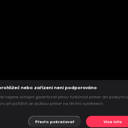
prohlížeč nebo zařízení není podporováno
el nejsme schopni garantovat plnou funkčnost prima+ ani poskytov
ru při potížích se službou prima+ na těchto systémech.
Přesto pokračovat
Více info