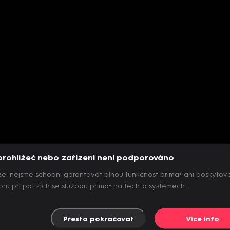
prohlížeč nebo zařízení není podporováno
el nejsme schopni garantovat plnou funkčnost prima+ ani poskytov
ru při potížích se službou prima+ na těchto systémech.
Přesto pokračovat
Více info