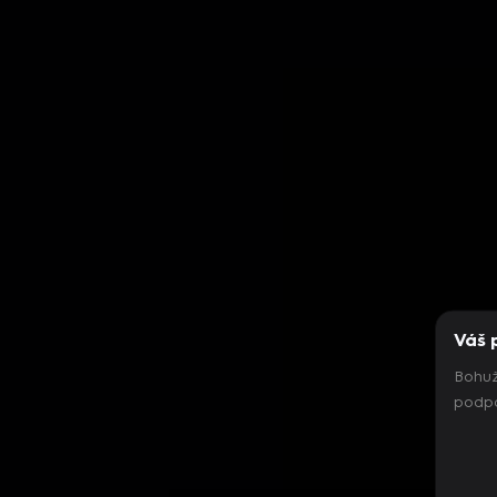
Váš 
Bohuž
podpo