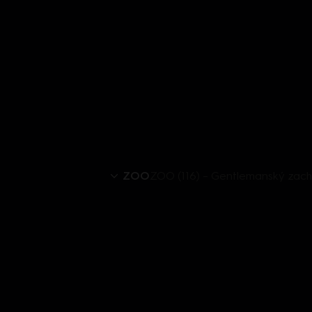
ZOO
ZOO (116) – Gentlemanský zach