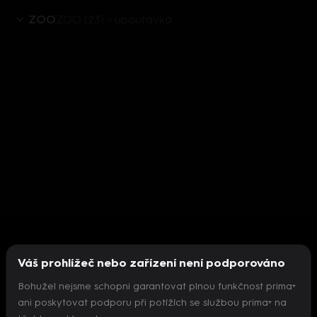
ZOO
ZOO (23) - upoutávka
Váš prohlížeč nebo zařízení není podporováno
Bohužel nejsme schopni garantovat plnou funkčnost prima+
ani poskytovat podporu při potížích se službou prima+ na
Nepodařilo se inicializovat přehrávač