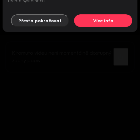
těchto systémech.
Přesto pokračovat
Více info
K tomuto videu není momentálně dostupný
žádný popis.