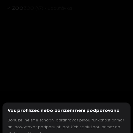
ZOO
ZOO (47) - upoutávka
Váš prohlížeč nebo zařízení není podporováno
Bohužel nejsme schopni garantovat plnou funkčnost prima+
ani poskytovat podporu při potížích se službou prima+ na
Nepodařilo se inicializovat přehrávač