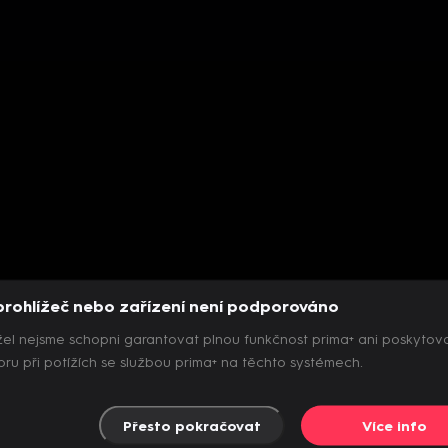
prohlížeč nebo zařízení není podporováno
el nejsme schopni garantovat plnou funkčnost prima+ ani poskytov
ru při potížích se službou prima+ na těchto systémech.
Přesto pokračovat
Více info