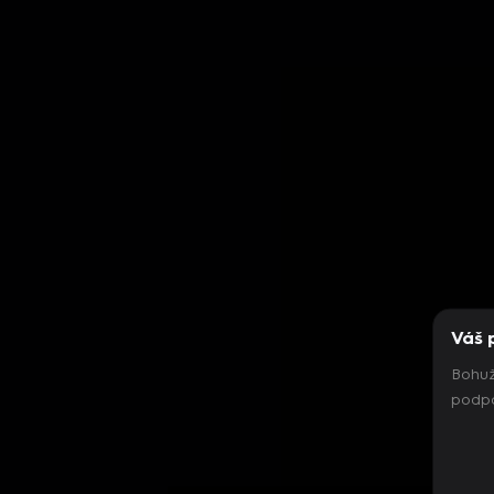
Váš 
Bohuž
podpo