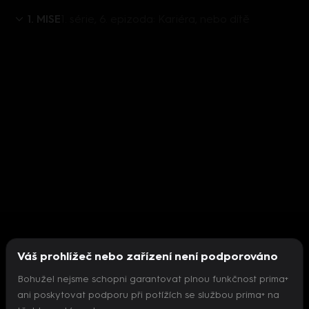
1. MISE
1. série, 6. epizoda: Kariéra, nebo dítě
Váš prohlížeč nebo zařízení není podporováno
Bohužel nejsme schopni garantovat plnou funkčnost prima+
ani poskytovat podporu při potížích se službou prima+ na
Nepodařilo se inicializovat přehrávač