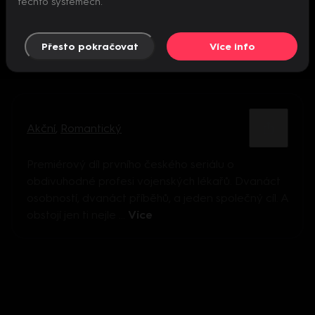
těchto systémech.
Přesto pokračovat
Více info
Akční
,
Romantický
Premiérový díl prvního českého seriálu o
obdivuhodné profesi vojenských lékařů. Dvanáct
osobností, dvanáct příběhů, a jeden společný cíl. A
obstojí jen ti nejle ...
Více